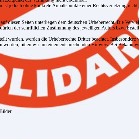
ten ist jedoch ohne konkrete Anhaltspunkte einer Rechtsverletzung ni
e auf diesen Seiten unterliegen dem deutschen Urheberrecht. Die Verviel
ürfen der schriftlichen Zustimmung des jeweiligen Autors bzw. Erstell
stellt wurden, werden die Urheberrechte Dritter beachtet. Insbesondere 
am werden, bitten wir um einen entsprechenden Hinweis. Bei Bekanntw
Bilder