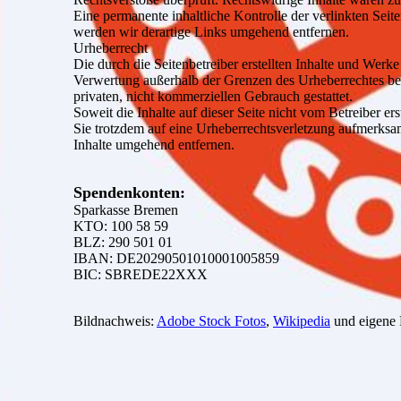
Eine permanente inhaltliche Kontrolle der verlinkten Sei
werden wir derartige Links umgehend entfernen.
Urheberrecht
Die durch die Seitenbetreiber erstellten Inhalte und Werk
Verwertung außerhalb der Grenzen des Urheberrechtes bed
privaten, nicht kommerziellen Gebrauch gestattet.
Soweit die Inhalte auf dieser Seite nicht vom Betreiber er
Sie trotzdem auf eine Urheberrechtsverletzung aufmerks
Inhalte umgehend entfernen.
Spendenkonten:
Sparkasse Bremen
KTO: 100 58 59
BLZ: 290 501 01
IBAN: DE20290501010001005859
BIC: SBREDE22XXX
Bildnachweis:
Adobe Stock Fotos
,
Wikipedia
und eigene 