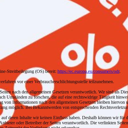
ine-Streitbeilegung (OS) bereit:
https://ec.europa.eu/consumers/odr
.
gsverfahren vor einer Verbraucherschlichtungsstelle teilzunehmen.
 Seiten nach den allgemeinen Gesetzen verantwortlich. Wir sind als Diens
ch Umständen zu forschen, die auf eine rechtswidrige Tätigkeit hinwei
g von Informationen nach den allgemeinen Gesetzen bleiben hiervon unb
tzung möglich. Bei Bekanntwerden von entsprechenden Rechtsverletzun
, auf deren Inhalte wir keinen Einfluss haben. Deshalb können wir fü
ige Anbieter oder Betreiber der Seiten verantwortlich. Die verlinkten S
m Zeitpunkt der Verlinkung nicht erkennbar.