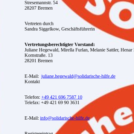
Stresemannstr. 54
28207 Bremen
Vertreten durch
Sandra Siggelkow, Geschäftsführerin
Vertretungsberechtigter Vorstand:
Juliane Hegewald, Mirella Furlan, Melanie Sattler, Hena
Kornstraße. 13
28201 Bremen
E-Mail:
juliane.hegewald@solidarische-hilfe.de
Kontakt
Telefon:
+49 421 696 7587 10
Telefax: +49 421 69 90 3631
E-Mail:
info@solidarische-hilfe.de
Registereintrag