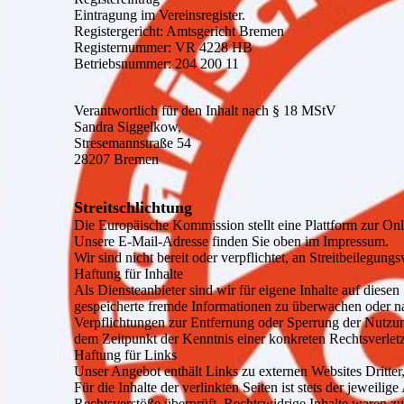
Eintragung im Vereinsregister.
Registergericht: Amtsgericht Bremen
Registernummer: VR 4228 HB
Betriebsnummer: 204 200 11
Verantwortlich für den Inhalt nach § 18 MStV
Sandra Siggelkow,
Stresemannstraße 54
28207 Bremen
Streitschlichtung
Die Europäische Kommission stellt eine Plattform zur Onl
Unsere E-Mail-Adresse finden Sie oben im Impressum.
Wir sind nicht bereit oder verpflichtet, an Streitbeilegun
Haftung für Inhalte
Als Diensteanbieter sind wir für eigene Inhalte auf diesen
gespeicherte fremde Informationen zu überwachen oder na
Verpflichtungen zur Entfernung oder Sperrung der Nutzun
dem Zeitpunkt der Kenntnis einer konkreten Rechtsverle
Haftung für Links
Unser Angebot enthält Links zu externen Websites Dritter
Für die Inhalte der verlinkten Seiten ist stets der jeweil
Rechtsverstöße überprüft. Rechtswidrige Inhalte waren zu