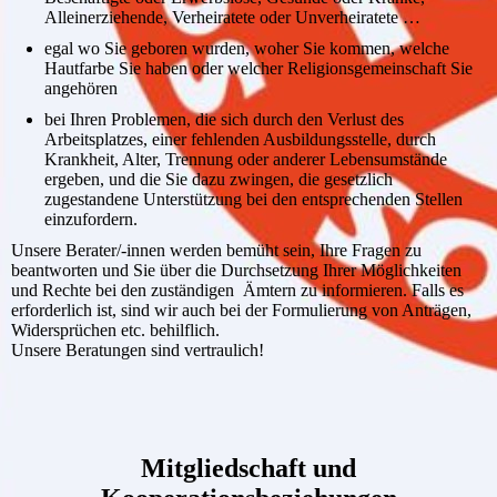
Alleinerziehende, Verheiratete oder Unverheiratete …
egal wo Sie geboren wurden, woher Sie kommen, welche
Hautfarbe Sie haben oder welcher Religionsgemeinschaft Sie
angehören
bei Ihren Problemen, die sich durch den Verlust des
Arbeitsplatzes, einer fehlenden Ausbildungsstelle, durch
Krankheit, Alter, Trennung oder anderer Lebensumstände
ergeben, und die Sie dazu zwingen, die gesetzlich
zugestandene Unterstützung bei den entsprechenden Stellen
einzufordern.
Unsere Berater/-innen werden bemüht sein, Ihre Fragen zu
beantworten und Sie über die Durchsetzung Ihrer Möglichkeiten
und Rechte bei den zuständigen Ämtern zu informieren. Falls es
erforderlich ist, sind wir auch bei der Formulierung von Anträgen,
Widersprüchen etc. behilflich.
Unsere Beratungen sind vertraulich!
Mitgliedschaft und