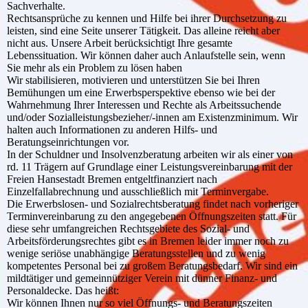
Sachverhalte.
Rechtsansprüche zu kennen und Hilfe bei ihrer Durchsetzung zu
leisten, sind eine Seite unserer Tätigkeit. Das alleine reicht aber
nicht aus. Unsere Arbeit berücksichtigt Ihre gesamte
Lebenssituation. Wir können daher auch Anlaufstelle sein, wenn
Sie mehr als ein Problem zu lösen haben
Wir stabilisieren, motivieren und unterstützen Sie bei Ihren
Bemühungen um eine Erwerbsperspektive ebenso wie bei der
Wahrnehmung Ihrer Interessen und Rechte als Arbeitssuchende
und/oder Sozialleistungsbezieher/-innen am Existenzminimum. Wir
halten auch Informationen zu anderen Hilfs- und
Beratungseinrichtungen vor.
In der Schuldner und Insolvenzberatung arbeiten wir als einer von
rd. 11 Trägern auf Grundlage einer Leistungsvereinbarung mit der
Freien Hansestadt Bremen entgeltfinanziert nach
Einzelfallabrechnung und ausschließlich mit Terminvergabe.
Die Erwerbslosen- und Sozialrechtsberatung findet nach vorheriger
Terminvereinbarung zu den angegebenen Öffnungszeiten statt. Für
diese sehr umfangreichen Rechtsgebiete des Sozial- und
Arbeitsförderungsrechtes gibt es in Bremen leider immer noch zu
wenige seriöse unabhängige Beratungsstellen und zu wenig
kompetentes Personal bei zu großem Beratungsbedarf. Wir sind ein
mildtätiger und gemeinnütziger Verein mit dünner Finanz- und
Personaldecke. Das heißt:
Wir können Ihnen nur so viel Öffnungs- und Beratungszeiten