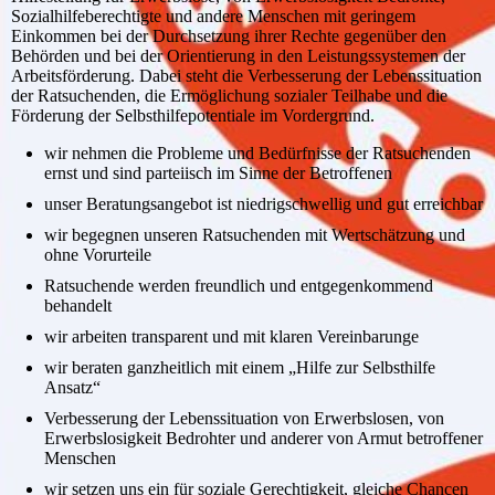
Sozialhilfeberechtigte und andere Menschen mit geringem
Einkommen bei der Durchsetzung ihrer Rechte gegenüber den
Behörden und bei der Orientierung in den Leistungssystemen der
Arbeitsförderung. Dabei steht die Verbesserung der Lebenssituation
der Ratsuchenden, die Ermöglichung sozialer Teilhabe und die
Förderung der Selbsthilfepotentiale im Vordergrund.
wir nehmen die Probleme und Bedürfnisse der Ratsuchenden
ernst und sind parteiisch im Sinne der Betroffenen
unser Beratungsangebot ist niedrigschwellig und gut erreichbar
wir begegnen unseren Ratsuchenden mit Wertschätzung und
ohne Vorurteile
Ratsuchende werden freundlich und entgegenkommend
behandelt
wir arbeiten transparent und mit klaren Vereinbarunge
wir beraten ganzheitlich mit einem „Hilfe zur Selbsthilfe
Ansatz“
Verbesserung der Lebenssituation von Erwerbslosen, von
Erwerbslosigkeit Bedrohter und anderer von Armut betroffener
Menschen
wir setzen uns ein für soziale Gerechtigkeit, gleiche Chancen