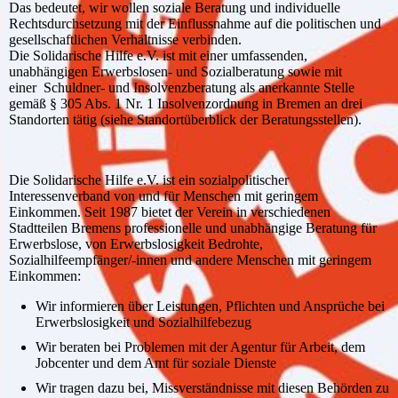
Das bedeutet, wir wollen soziale Beratung und individuelle
Rechtsdurchsetzung mit der Einflussnahme auf die politischen und
gesellschaftlichen Verhältnisse verbinden.
Die Solidarische Hilfe e.V. ist mit einer umfassenden,
unabhängigen Erwerbslosen- und Sozialberatung sowie mit
einer Schuldner- und Insolvenzberatung als anerkannte Stelle
gemäß § 305 Abs. 1 Nr. 1 Insolvenzordnung in Bremen an drei
Standorten tätig (siehe Standortüberblick der Beratungsstellen).
Die Solidarische Hilfe e.V. ist ein sozialpolitischer
Interessenverband von und für Menschen mit geringem
Einkommen. Seit 1987 bietet der Verein in verschiedenen
Stadtteilen Bremens professionelle und unabhängige Beratung für
Erwerbslose, von Erwerbslosigkeit Bedrohte,
Sozialhilfeempfänger/-innen und andere Menschen mit geringem
Einkommen:
Wir informieren über Leistungen, Pflichten und Ansprüche bei
Erwerbslosigkeit und Sozialhilfebezug
Wir beraten bei Problemen mit der Agentur für Arbeit, dem
Jobcenter und dem Amt für soziale Dienste
Wir tragen dazu bei, Missverständnisse mit diesen Behörden zu