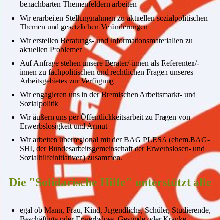
benachbarten Themenfeldern arbeiten
Wir erarbeiten Stellungnahmen zu aktuellen sozialpolitischen
Themen und gesetzlichen Veränderungen
Wir erstellen Beratungs- und Informationsmaterialien zu
aktuellen Problemen
Auf Anfrage stehen unsere Berater/-innen als Referenten/-
innen zu fachpolitischen und rechtlichen Fragen unseres
Arbeitsgebietes zur Verfügung
Wir engagieren uns in der Bremischen Arbeitsmarkt- und
Sozialpolitik
Wir äußern uns per Öffentlichkeitsarbeit zu Fragen von
Erwerbslosigkeit und Armut
Wir arbeiten überregional mit der BAG PLESA (ehem.BAG-
SHI, der Bundesarbeitsgemeinschaft der Erwerbslosen- und
Sozialhilfeinitiativen) zusammen.
Die "Solidarische Hilfe" unterstützt alle
egal ob Mann, Frau, Kind, Jugendliche, Schüler, Studierende,
Beschäftigte oder Erwerbslose, Gesunde oder Kranke,