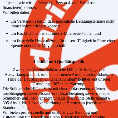
anbieten, wie wir uns leisten (= Personal- und Sachkosten
finanzieren) können.
Wir bitten daher:
um Verständnis dafür, dass persönliche Beratungstermine nicht
immer sofort erfolgen können
um Rücksichtnahme auf unsere Mitarbeiter/-innen und
um finanzielle Unterstützung für unsere Tätigkeit in Form einer
Spende oder einer Mitgliedschaft.
Leitbild und Qualitätspolitik
Zweck des Vereins Solidarische Hilfe e.V. ist es, „...den
Auswirkungen und Ursachen der neuen Armut durch solidarische
Hilfe der Betroffenen entgegenzuwirken“ heißt es seit unserer
Gründung 1987 in der Satzung.
Die Solidarische Hilfe e.V. ist mit einer umfassenden, offenen
unabhängigen Erwerbslosen- und Sozialberatung sowie mit einer
Schuldner- und Insolvenzberatung als anerkannte Stelle gemäß §
305 Abs. 1 Nr. 1 Insolvenzordnung in Bremen an jeweils vier
Standorten tätig.
Wir bieten professionelle und unabhängige Beratung und
Hilfestellung für Erwerbslose, von Erwerbslosigkeit Bedrohte,