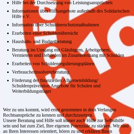
Hilfe bei der Durchsetzung von Leistungsansprüchen
Informationen über Hilfsangebote außerhalb des Solidarischen
Hilfe e.V.
Information über Schuldnerschutzmaßnahmen
Erarbeiten einer Schuldenübersicht
Haushalts- und Budgetberatung
Beratung im Umgang mit Gläubigern, Arbeitgebern,
Vermietern und Behörden im Zusammenhang mit Schulden
Erarbeiten von Schuldenregulierungsplänen
Verbraucherinsolvenzberatung
Förderung der finanziellen Allgemeinbildung/
Schuldenprävention Angebote für Schulen und
Weiterbildungsträger
Wer zu uns kommt, wird ernst genommen in dem Verlangen
Rechtsansprüche zu kennen und durchzusetzen.
Unsere Beratung und Hilfe soll immer auch Hilfe zur Selbsthilfe
sein und hat zum Ziel, Ihre eigenen Potenziale zu stärken. Wir sind
an Ihren Interessen orientiert, hören zu und erklären Ihnen