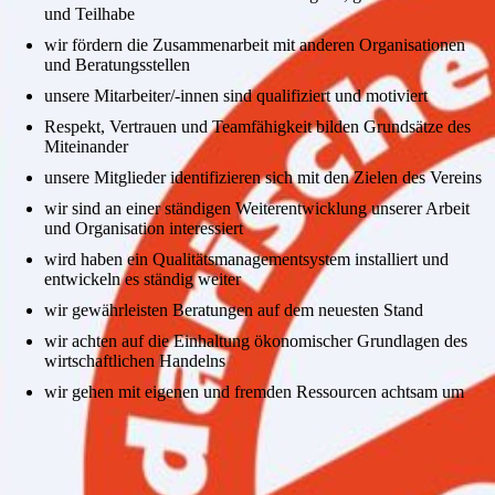
und Teilhabe
wir fördern die Zusammenarbeit mit anderen Organisationen
und Beratungsstellen
unsere Mitarbeiter/-innen sind qualifiziert und motiviert
Respekt, Vertrauen und Teamfähigkeit bilden Grundsätze des
Miteinander
unsere Mitglieder identifizieren sich mit den Zielen des Vereins
wir sind an einer ständigen Weiterentwicklung unserer Arbeit
und Organisation interessiert
wird haben ein Qualitätsmanagementsystem installiert und
entwickeln es ständig weiter
wir gewährleisten Beratungen auf dem neuesten Stand
wir achten auf die Einhaltung ökonomischer Grundlagen des
wirtschaftlichen Handelns
wir gehen mit eigenen und fremden Ressourcen achtsam um