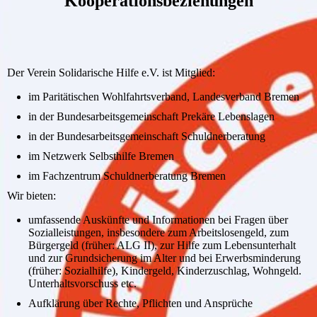
Kooperationsbeziehungen
Der Verein Solidarische Hilfe e.V. ist Mitglied:
im Paritätischen Wohlfahrtsverband, Landesverband Bremen
in der Bundesarbeitsgemeinschaft Prekäre Lebenslagen
in der Bundesarbeitsgemeinschaft Schuldnerberatung
im Netzwerk Selbsthilfe Bremen
im Fachzentrum Schuldnerberatung Bremen
Wir bieten:
umfassende Auskünfte und Informationen bei Fragen über
Sozialleistungen, insbesondere zum Arbeitslosengeld, zum
Bürgergeld (früher: ALG II), zur Hilfe zum Lebensunterhalt
und zur Grundsicherung im Alter und bei Erwerbsminderung
(früher: Sozialhilfe), Kindergeld, Kinderzuschlag, Wohngeld.
Unterhaltsvorschuss etc.
Aufklärung über Rechte, Pflichten und Ansprüche