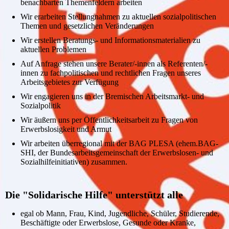
benachbarten Themenfeldern arbeiten
Wir erarbeiten Stellungnahmen zu aktuellen sozialpolitischen
Themen und gesetzlichen Veränderungen
Wir erstellen Beratungs- und Informationsmaterialien zu
aktuellen Problemen
Auf Anfrage stehen unsere Berater/-innen als Referenten/-
innen zu fachpolitischen und rechtlichen Fragen unseres
Arbeitsgebietes zur Verfügung
Wir engagieren uns in der Bremischen Arbeitsmarkt- und
Sozialpolitik
Wir äußern uns per Öffentlichkeitsarbeit zu Fragen von
Erwerbslosigkeit und Armut
Wir arbeiten überregional mit der BAG PLESA (ehem.BAG-
SHI, der Bundesarbeitsgemeinschaft der Erwerbslosen- und
Sozialhilfeinitiativen) zusammen.
Die "Solidarische Hilfe" unterstützt alle
egal ob Mann, Frau, Kind, Jugendliche, Schüler, Studierende,
Beschäftigte oder Erwerbslose, Gesunde oder Kranke,