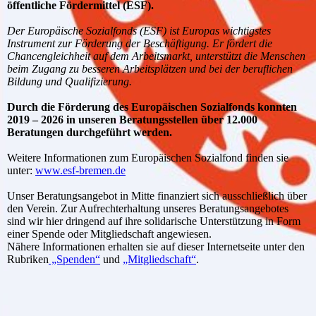
öffentliche Fördermittel (ESF).
Der Europäische Sozialfonds (ESF) ist Europas wichtigstes
Instrument zur Förderung der Beschäftigung. Er fördert die
Chancengleichheit auf dem Arbeitsmarkt, unterstützt die Menschen
beim Zugang zu besseren Arbeitsplätzen und bei der beruflichen
Bildung und Qualifizierung.
Durch die Förderung des Europäischen Sozialfonds konnten
2019 – 2026 in unseren Beratungsstellen über 12.000
Beratungen durchgeführt werden.
Weitere Informationen zum Europäischen Sozialfond finden sie
unter:
www.esf-bremen.de
Unser Beratungsangebot in Mitte finanziert sich ausschließlich über
den Verein. Zur Aufrechterhaltung unseres Beratungsangebotes
sind wir hier dringend auf ihre solidarische Unterstützung in Form
einer Spende oder Mitgliedschaft angewiesen.
Nähere Informationen erhalten sie auf dieser Internetseite unter den
Rubriken
„Spenden“
und
„Mitgliedschaft“
.