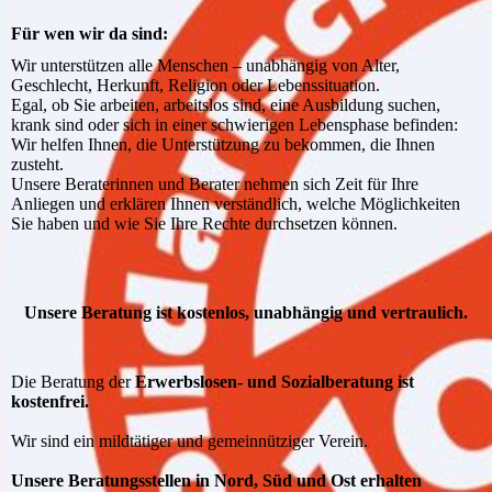
Für wen wir da sind:
Wir unterstützen alle Menschen – unabhängig von Alter,
Geschlecht, Herkunft, Religion oder Lebenssituation.
Egal, ob Sie arbeiten, arbeitslos sind, eine Ausbildung suchen,
krank sind oder sich in einer schwierigen Lebensphase befinden:
Wir helfen Ihnen, die Unterstützung zu bekommen, die Ihnen
zusteht.
Unsere Beraterinnen und Berater nehmen sich Zeit für Ihre
Anliegen und erklären Ihnen verständlich, welche Möglichkeiten
Sie haben und wie Sie Ihre Rechte durchsetzen können.
Unsere Beratung ist kostenlos, unabhängig und vertraulich.
Die Beratung der
Erwerbslosen- und Sozialberatung ist
kostenfrei.
Wir sind ein mildtätiger und gemeinnütziger Verein.
Unsere Beratungsstellen in Nord, Süd und Ost erhalten