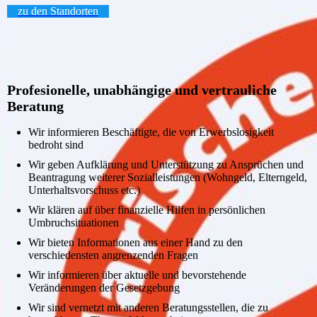
zu den Standorten
Profesionelle, unabhängige und vertrauliche
Beratung
Wir informieren Beschäftigte, die von Erwerbslosigkeit
bedroht sind
Wir geben Aufklärung und Unterstützung zu Ansprüchen und
Beantragung weiterer Sozialleistungen (Wohngeld, Elterngeld,
Unterhaltsvorschuss etc.)
Wir klären auf über finanzielle Hilfen in persönlichen
Umbruchsituationen
Wir bieten Informationen aus einer Hand zu den
verschiedensten angrenzenden Fragen
Wir informieren über aktuelle und bevorstehende
Veränderungen der Gesetzgebung
Wir sind vernetzt mit anderen Beratungsstellen, die zu